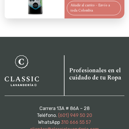
price
price
Añadir al carrito – Envío a
was:
is:
toda Colombia
$ 34.300.
$ 27.440.
Profesionales en el
cuidado de tu Ropa
Carrera 13A # 86A – 28
Teléfono.
(601) 949 50 20
WhatsApp
310 666 55 57