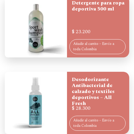
Detergente para ropa
deportiva 500 ml
$
23.200
Añadir al carrito – Envío a
toda Colombia
Desodorizante
Antibacterial de
calzado y textiles
deportivos – All
Fresh
$
28.300
Añadir al carrito – Envío a
toda Colombia