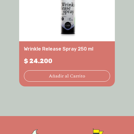
Wrinkle Release Spray 250 ml
Desin
Toron
$
24.200
$
24
Añadir al Carrito