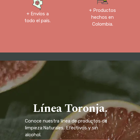
+ Productos
+ Envíos a
hechos en
todo el país.
Colombia.
Línea Toronja.
Conoce nuestra línea de productos de
limpieza:Naturales, Efectivos y sin
alcohol.