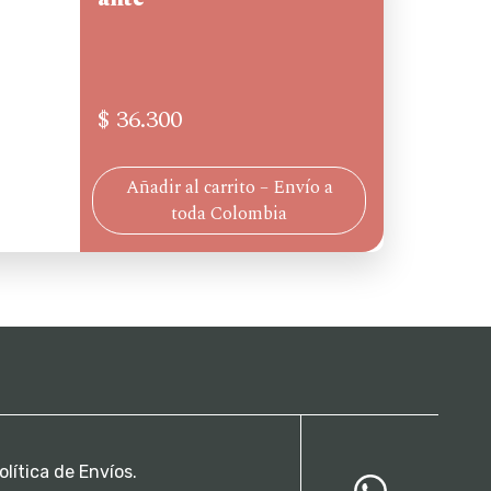
$
36.300
Añadir al carrito – Envío a
toda Colombia
olítica de Envíos.