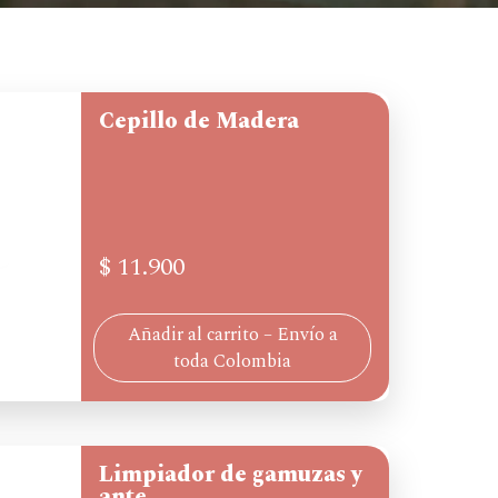
Cepillo de Madera
$
11.900
Añadir al carrito – Envío a
toda Colombia
Limpiador de gamuzas y
ante