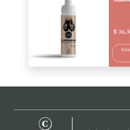
$
36.3
Añad