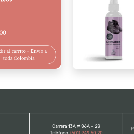
00
ir al carrito – Envío a
toda Colombia
Carrera 13A # 86A – 28
P
Teléfono.
(601) 949 50 20