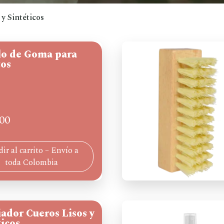
y Sintéticos
lo de Goma para
os
00
ir al carrito – Envío a
toda Colombia
ador Cueros Lisos y
ticos