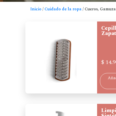
Inicio
/
Cuidado de la ropa
/ Cueros, Gamuza 
Cepil
Zapat
$
14.9
Añad
Limpi
Sinté