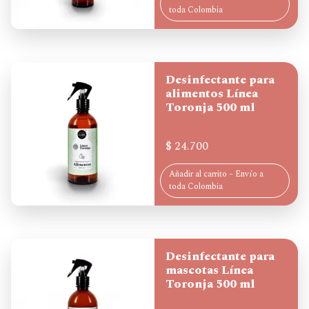
toda Colombia
Desinfectante para
alimentos Línea
Toronja 500 ml
$
24.700
Añadir al carrito – Envío a
toda Colombia
Desinfectante para
mascotas Línea
Toronja 500 ml