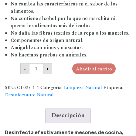
No cambia las características ni el sabor de los
alimentos.
No contiene alcohol por lo que no marchita ni
quema los alimentos más delicados.
No daña las fibras textiles de la ropa o los manteles.
Componentes de origen natural.
Amigable con niños y mascotas.
No hacemos pruebas en animales.
Desinfectante
-
+
Añadir al carrito
de
superficies
Línea
Toronja
SKU:
CL037-1-1
Categoría:
Limpieza Natural
Etiqueta:
500
Desinfectante Natural
ml
cantidad
Descripción
Desinfecta efectivamente mesones de cocina,