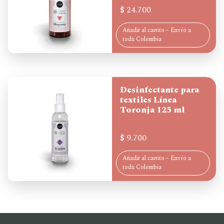
$
24.700
Añadir al carrito – Envío a
toda Colombia
Desinfectante para
textiles Línea
Toronja 125 ml
$
9.700
Añadir al carrito – Envío a
toda Colombia