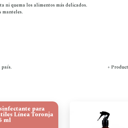
ta ni quema los alimentos más delicados.
os manteles.
 país.
+ Produc
sinfectante para
xtiles Línea Toronja
5 ml