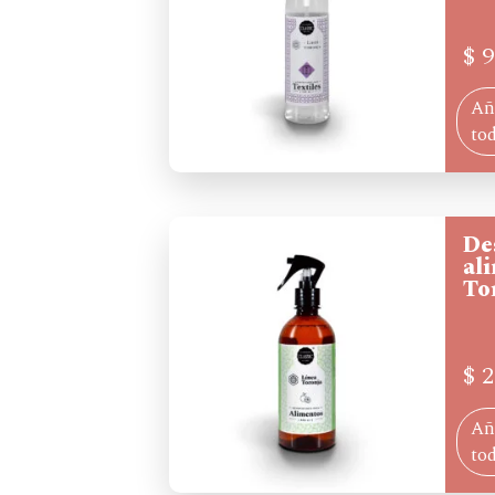
$
9
Aña
to
De
al
To
$
2
Aña
to