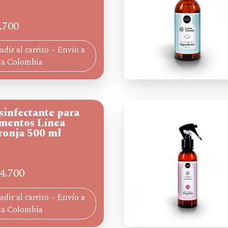
.700
dir al carrito – Envío a
da Colombia
sinfectante para
imentos Línea
ronja 500 ml
4.700
dir al carrito – Envío a
da Colombia