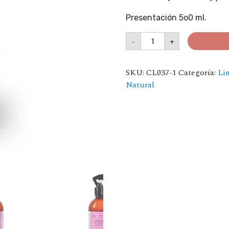
Presentación 5o0 ml.
Desinfectante
-
+
para
textiles
Línea
Toronja
SKU:
CL037-1
Categoría:
Li
500
Natural
ml
cantidad