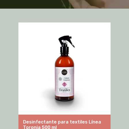
Desinfectante para textiles Línea
Desin
Toronja 500 ml
Toron